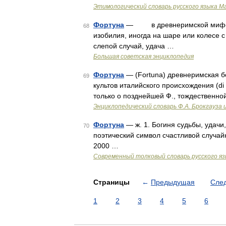
Этимологический словарь русского языка М
Фортуна
— в древнеримской мифологи
68
изобилия, иногда на шаре или колесе с
слепой случай, удача …
Большая советская энциклопедия
Фортуна
— (Fortuna) древнеримская б
69
культов италийского происхождения (d
только о позднейшей Ф., тождественно
Энциклопедический словарь Ф.А. Брокгауза 
Фортуна
— ж. 1. Богиня судьбы, удачи
70
поэтический символ счастливой случай
2000 …
Современный толковый словарь русского я
Страницы
←
Предыдущая
Сле
1
2
3
4
5
6