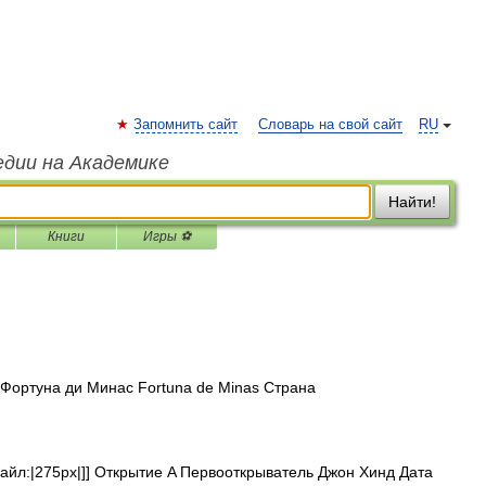
Запомнить сайт
Словарь на свой сайт
RU
едии на Академике
Найти!
Книги
Игры ⚽
ортуна ди Минас Fortuna de Minas Страна
айл:|275px|]] Открытие A Первооткрыватель Джон Хинд Дата