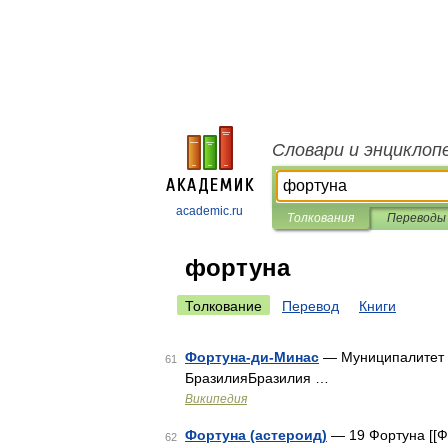
Словари и энциклоп
academic.ru
Толкования
Переводы
фортуна
Толкование
Перевод
Книги
Фортуна-ди-Минас
— Муниципалитет Ф
61
БразилияБразилия …
Википедия
Фортуна (астероид)
— 19 Фортуна [[Ф
62