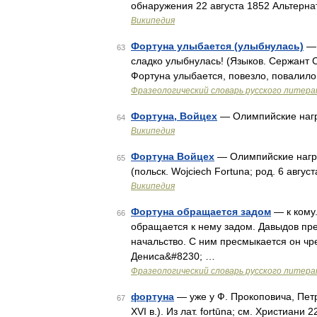
обнаружения 22 августа 1852 Альтерн
Википедия
Фортуна улыбается (улыбнулась)
— 
63
сладко улыбнулась! (Языков. Сержант С
Фортуна улыбается, повезло, повалило
Фразеологический словарь русского литера
Фортуна, Войцех
— Олимпийские наг
64
Википедия
Фортуна Войцех
— Олимпийские награ
65
(польск. Wojciech Fortuna; род. 6 авгу
Википедия
Фортуна обращается задом
— к кому.
66
обращается к нему задом. Давыдов пре
начальство. С ним пресмыкается он чр
Дениса&#8230; …
Фразеологический словарь русского литера
фортуна
— уже у Ф. Прокоповича, Петра
67
ХVI в.). Из лат. fortūna; см. Христиани