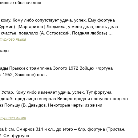
ативные обозначения …
кому. Кому либо сопутствует удача, успех. Ему фортуна
урмин). [Маргаритов:] Людмила, у меня дела, опять дела.
 счастье, повалило (А. Островский. Поздняя любовь) …
турного языка
рады …
ды Прыжки с трамплина Золото 1972 Войцех Фортуна
ста 1952, Закопане) поль …
 Устар. Кому либо изменяет удача, успех. Тут фортуна
дстаёт пред лицо генерала Винценгерода и поступает под его
ез Польшу (В. Давыдов. Некоторые черты из жизни
турного языка
 I; см. Смирнов 314 и сл., до этого – блр. фортуна (Тристан,
 22. См. фуртуна …