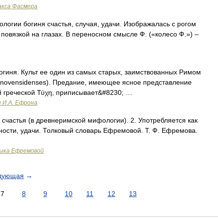
акса Фасмера
и богиня счастья, случая, удачи. Изображалась с рогом
 повязкой на глазах. В переносном смысле Ф. («колесо Ф.») –
огиня. Культ ее один из самых старых, заимствованных Римом
i novensidenses). Предание, имеющее ясное представление
й греческой Τύχη, приписывает&#8230; …
и И.А. Ефрона
, счастья (в древнеримской мифологии). 2. Употребляется как
ности, удачи. Толковый словарь Ефремовой. Т. Ф. Ефремова.
зыка Ефремовой
дующая
→
7
8
9
10
11
12
13